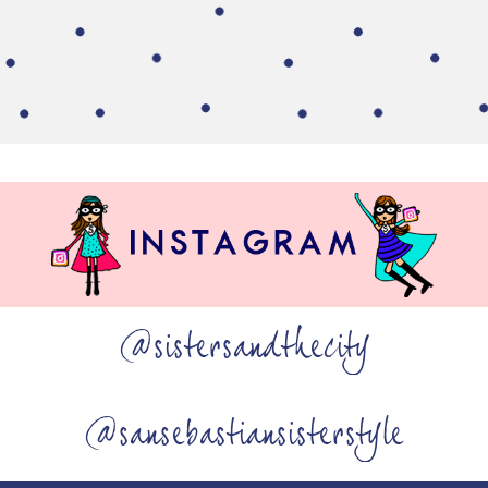
@sistersandthecity
@sansebastiansisterstyle