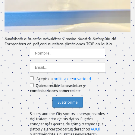
Suscríbete a nuestra newsletter y recibe nuestra Sisterguía de
Formentera en pdf con nuestras direcciones TOP en la isla
Acepto la
política de privacidad
Quiero recibir la newsletter y
comunicaciones comerciales
Sisters and the City somos las responsables
del tratamiento de tus datos. Puedes
conocer más acerca de cómo tratamos tus
datos y ejercer todos tus derechos
AQUÍ
.
Suscribiéndote a nuestras newsletters y