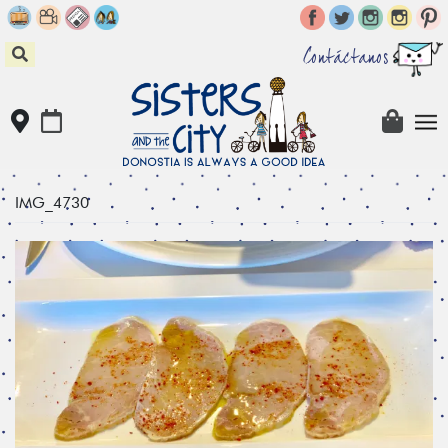
Skip
to
content
Contáctanos
IMG_4730