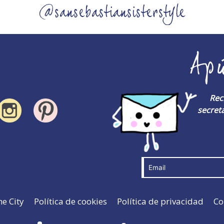
@sansebastiansisterstyle
Ap
Rec
secreta
he City
Política de cookies
Política de privacidad
Co