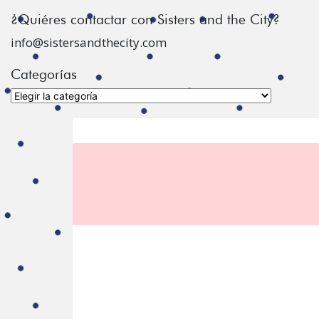
¿Quiéres contactar con Sisters and the City?
info@sistersandthecity.com
Categorías
Categorías