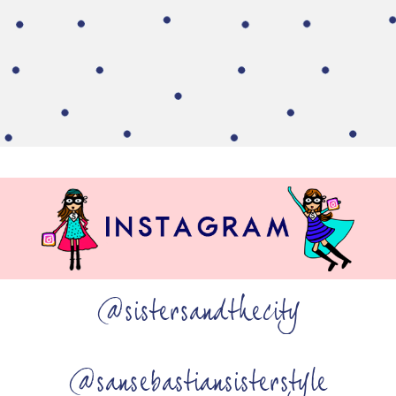
@sistersandthecity
@sansebastiansisterstyle