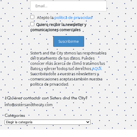
Acepto la
política de privacidad
Quiero recibir la newsletter y
comunicaciones comerciales
Sisters and the City somos las responsables
del tratamiento de tus datos. Puedes
conocer más acerca de cómo tratamos tus
datos y ejercer todos tus derechos
AQUÍ
.
Suscribiéndote a nuestras newsletters y
comunicaciones aceptas también nuestra
política de privacidad.
¿Quiéres contactar con Sisters and the City?
info@sistersandthecity.com
Categorías
Categorías