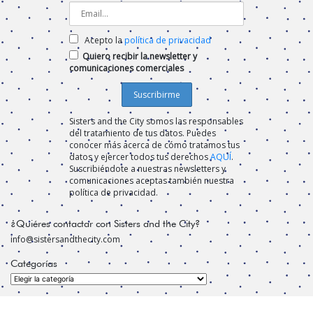
Acepto la
política de privacidad
Quiero recibir la newsletter y
comunicaciones comerciales
Sisters and the City somos las responsables
del tratamiento de tus datos. Puedes
conocer más acerca de cómo tratamos tus
datos y ejercer todos tus derechos
AQUÍ
.
Suscribiéndote a nuestras newsletters y
comunicaciones aceptas también nuestra
política de privacidad.
¿Quiéres contactar con Sisters and the City?
info@sistersandthecity.com
Categorías
Categorías