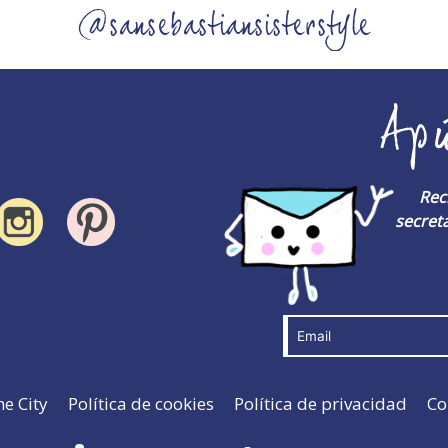
@sansebastiansisterstyle
Ap
Rec
secreta
he City
Política de cookies
Política de privacidad
Co