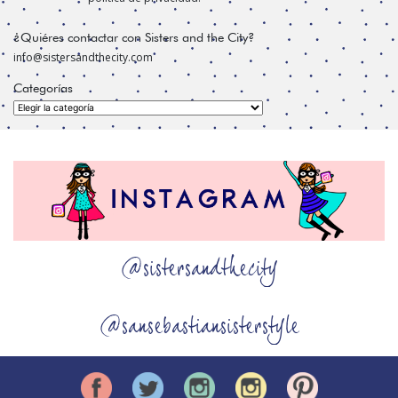
¿Quiéres contactar con Sisters and the City?
info@sistersandthecity.com
Categorías
Categorías
@sistersandthecity
@sansebastiansisterstyle