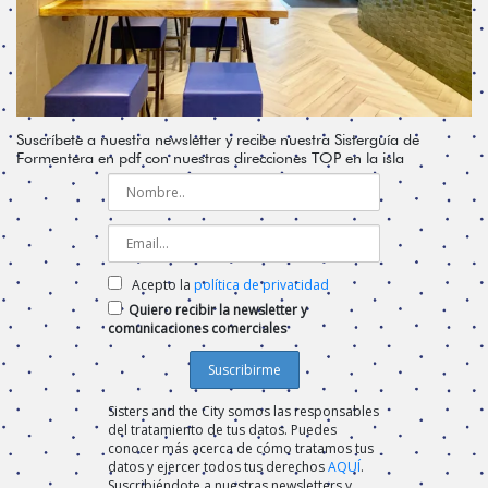
Suscríbete a nuestra newsletter y recibe nuestra Sisterguía de
Formentera en pdf con nuestras direcciones TOP en la isla
Acepto la
política de privacidad
Quiero recibir la newsletter y
comunicaciones comerciales
Sisters and the City somos las responsables
del tratamiento de tus datos. Puedes
conocer más acerca de cómo tratamos tus
datos y ejercer todos tus derechos
AQUÍ
.
Suscribiéndote a nuestras newsletters y