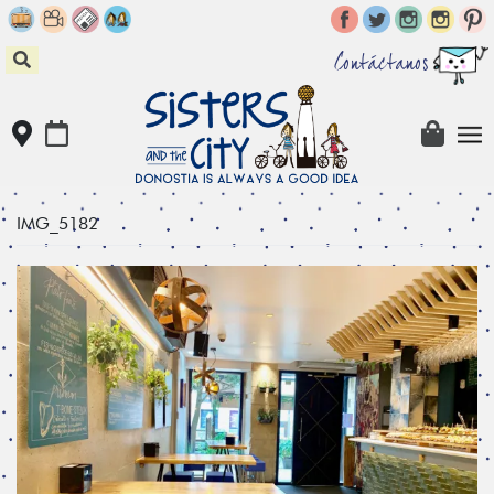
Skip
to
content
Contáctanos
IMG_5182