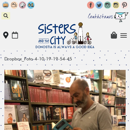
Skip
to
content
Contáctanos
Dropbox_Foto-4-10-19-19-54-45