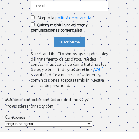
Acepto la
política de privacidad
Quiero recibir la newsletter y
comunicaciones comerciales
Sisters and the City somos las responsables
del tratamiento de tus datos. Puedes
conocer más acerca de cómo tratamos tus
datos y ejercer todos tus derechos
AQUÍ
.
Suscribiéndote a nuestras newsletters y
comunicaciones aceptas también nuestra
política de privacidad.
¿Quiéres contactar con Sisters and the City?
info@sistersandthecity.com
Categorías
Categorías