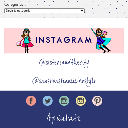
Categorías
Categorías
@sistersandthecity
@sansebastiansisterstyle
Apúntate