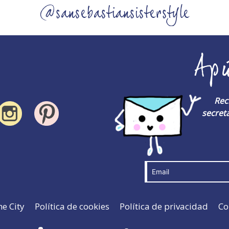
@sansebastiansisterstyle
Ap
Rec
secreta
he City
Política de cookies
Política de privacidad
Co