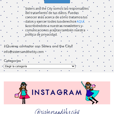
Sisters and the City somos las responsables
del tratamiento de tus datos. Puedes
conocer más acerca de cómo tratamos tus
datos y ejercer todos tus derechos
AQUÍ
.
Suscribiéndote a nuestras newsletters y
comunicaciones aceptas también nuestra
política de privacidad.
¿Quiéres contactar con Sisters and the City?
info@sistersandthecity.com
Categorías
Categorías
@sistersandthecity