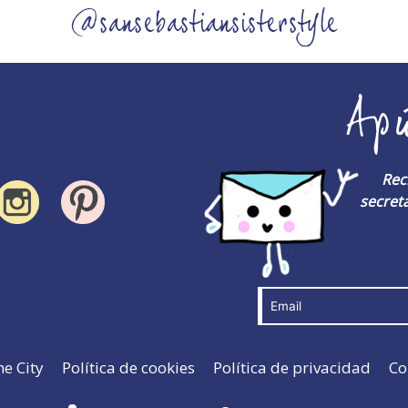
@sansebastiansisterstyle
Ap
Rec
secreta
he City
Política de cookies
Política de privacidad
Co