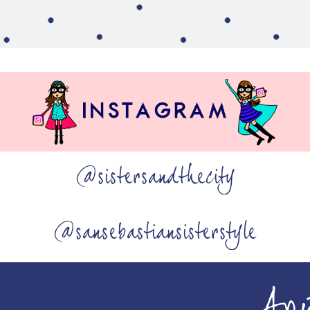
@sistersandthecity
@sansebastiansisterstyle