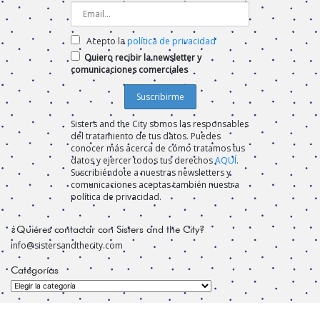
Acepto la
política de privacidad
Quiero recibir la newsletter y
comunicaciones comerciales
Sisters and the City somos las responsables
del tratamiento de tus datos. Puedes
conocer más acerca de cómo tratamos tus
datos y ejercer todos tus derechos
AQUÍ
.
Suscribiéndote a nuestras newsletters y
comunicaciones aceptas también nuestra
política de privacidad.
¿Quiéres contactar con Sisters and the City?
info@sistersandthecity.com
Categorías
Categorías