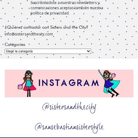
Suscribiéndote a nuestras newsletters y
comunicaciones aceptas también nuestra
política de privacidad.
¿Quiéres contactar con Sisters and the City?
info@sistersandthecity.com
Categorías
Categorías
@sistersandthecity
@sansebastiansisterstyle