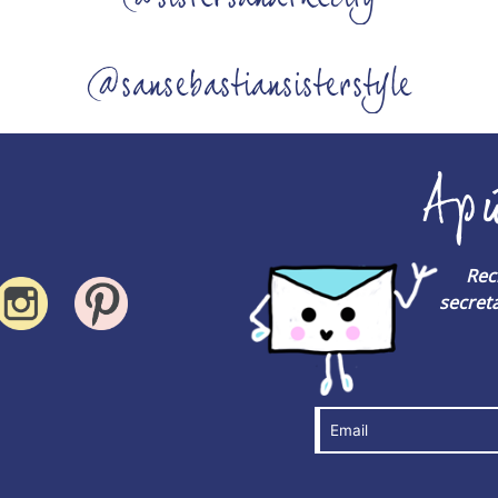
@sansebastiansisterstyle
Ap
Rec
secreta