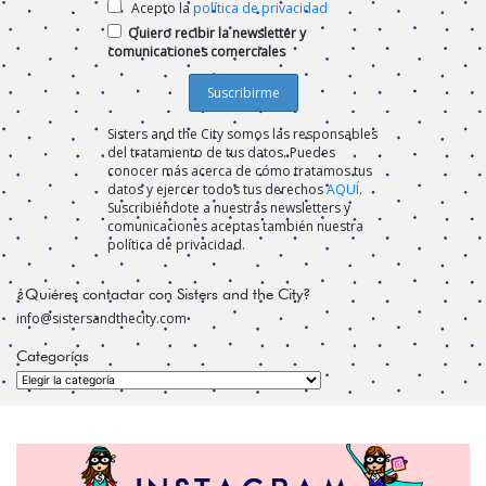
Acepto la
política de privacidad
Quiero recibir la newsletter y
comunicaciones comerciales
Sisters and the City somos las responsables
del tratamiento de tus datos. Puedes
conocer más acerca de cómo tratamos tus
datos y ejercer todos tus derechos
AQUÍ
.
Suscribiéndote a nuestras newsletters y
comunicaciones aceptas también nuestra
política de privacidad.
¿Quiéres contactar con Sisters and the City?
info@sistersandthecity.com
Categorías
Categorías