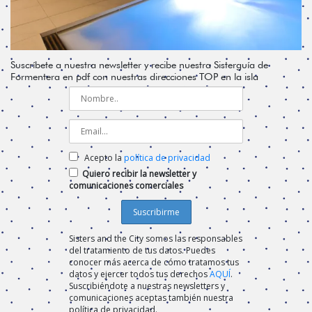
Suscríbete a nuestra newsletter y recibe nuestra Sisterguía de
Formentera en pdf con nuestras direcciones TOP en la isla
Acepto la
política de privacidad
Quiero recibir la newsletter y
comunicaciones comerciales
Sisters and the City somos las responsables
del tratamiento de tus datos. Puedes
conocer más acerca de cómo tratamos tus
datos y ejercer todos tus derechos
AQUÍ
.
Suscribiéndote a nuestras newsletters y
comunicaciones aceptas también nuestra
política de privacidad.