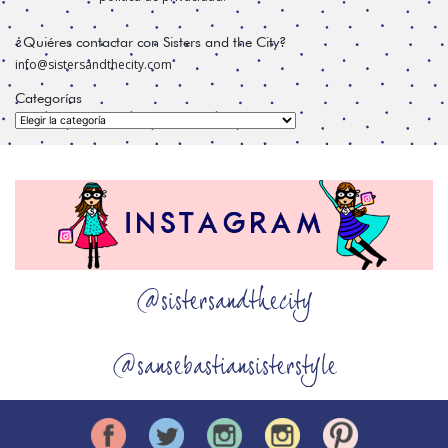
¿Quiéres contactar con Sisters and the City?
info@sistersandthecity.com
Categorías
Categorías
@sistersandthecity
@sansebastiansisterstyle