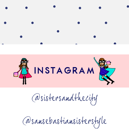
@sistersandthecity
@sansebastiansisterstyle