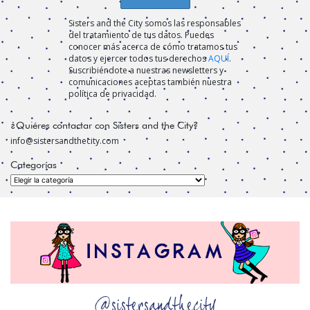
Sisters and the City somos las responsables
del tratamiento de tus datos. Puedes
conocer más acerca de cómo tratamos tus
datos y ejercer todos tus derechos
AQUÍ
.
Suscribiéndote a nuestras newsletters y
comunicaciones aceptas también nuestra
política de privacidad.
¿Quiéres contactar con Sisters and the City?
info@sistersandthecity.com
Categorías
Categorías
@sistersandthecity