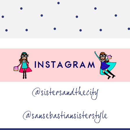
@sistersandthecity
@sansebastiansisterstyle