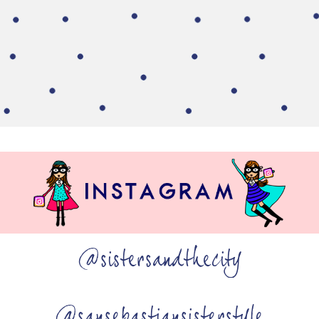
@sistersandthecity
@sansebastiansisterstyle