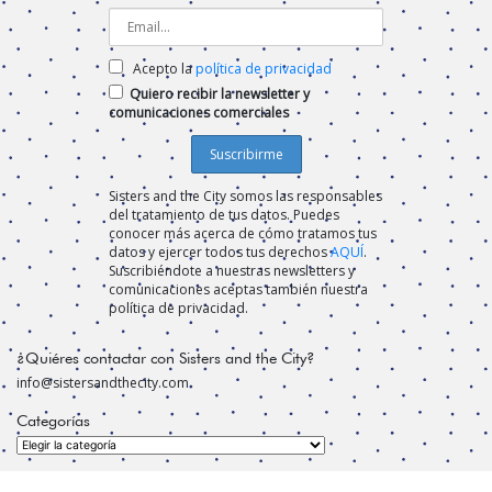
Acepto la
política de privacidad
Quiero recibir la newsletter y
comunicaciones comerciales
Sisters and the City somos las responsables
del tratamiento de tus datos. Puedes
conocer más acerca de cómo tratamos tus
datos y ejercer todos tus derechos
AQUÍ
.
Suscribiéndote a nuestras newsletters y
comunicaciones aceptas también nuestra
política de privacidad.
¿Quiéres contactar con Sisters and the City?
info@sistersandthecity.com
Categorías
Categorías