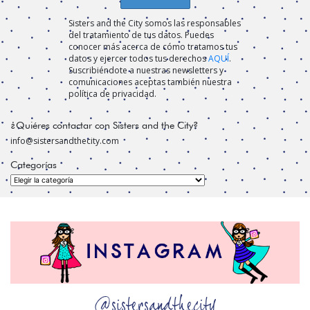
Sisters and the City somos las responsables
del tratamiento de tus datos. Puedes
conocer más acerca de cómo tratamos tus
datos y ejercer todos tus derechos
AQUÍ
.
Suscribiéndote a nuestras newsletters y
comunicaciones aceptas también nuestra
política de privacidad.
¿Quiéres contactar con Sisters and the City?
info@sistersandthecity.com
Categorías
Categorías
@sistersandthecity