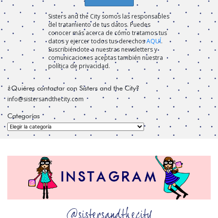
Sisters and the City somos las responsables
del tratamiento de tus datos. Puedes
conocer más acerca de cómo tratamos tus
datos y ejercer todos tus derechos
AQUÍ
.
Suscribiéndote a nuestras newsletters y
comunicaciones aceptas también nuestra
política de privacidad.
¿Quiéres contactar con Sisters and the City?
info@sistersandthecity.com
Categorías
Categorías
@sistersandthecity