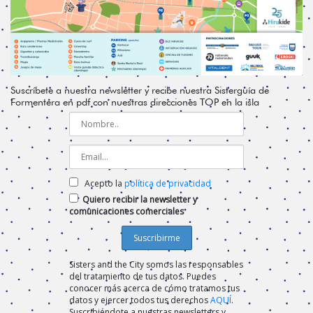
Suscríbete a nuestra newsletter y recibe nuestra Sisterguía de
Formentera en pdf con nuestras direcciones TOP en la isla
Acepto la
política de privacidad
Quiero recibir la newsletter y
comunicaciones comerciales
Sisters and the City somos las responsables
del tratamiento de tus datos. Puedes
conocer más acerca de cómo tratamos tus
datos y ejercer todos tus derechos
AQUÍ
.
Suscribiéndote a nuestras newsletters y