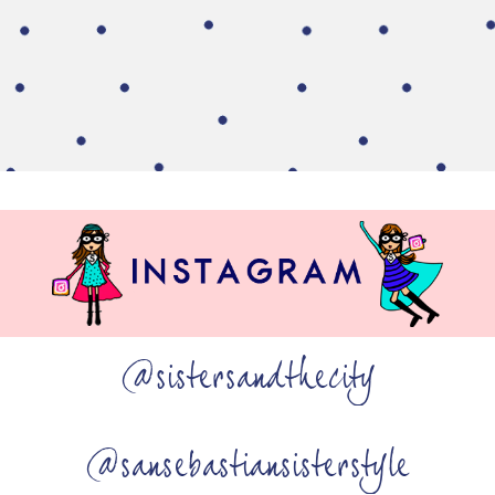
@sistersandthecity
@sansebastiansisterstyle