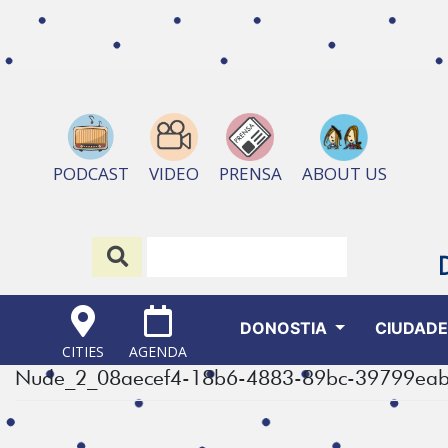
ABOUT US
PODCAST
VIDEO
PRENSA
DONOSTIA
CIUDAD
CITIES
AGENDA
Nude_2_08aecef4-18b6-4883-89bc-39799ea