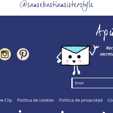
@sansebastiansisterstyle
Ap
Rec
secreta
he City
Política de cookies
Política de privacidad
Co