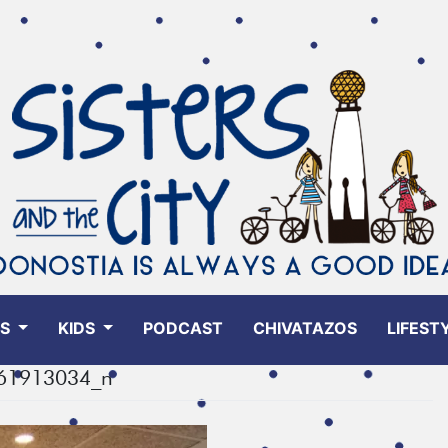
ES
KIDS
PODCAST
CHIVATAZOS
LIFEST
61913034_n