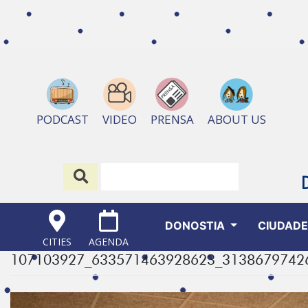
ABOUT US
PODCAST
VIDEO
PRENSA
DONOSTIA
CIUDAD
CITIES
AGENDA
107103927_633571463928623_3138679742