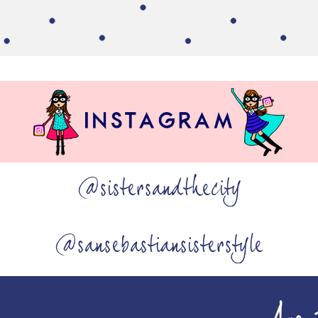
@sistersandthecity
@sansebastiansisterstyle