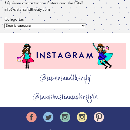
¿Quiéres contactar con Sisters and the City?
info@sistersandthecity.com
Categorías
Categorías
@sistersandthecity
@sansebastiansisterstyle