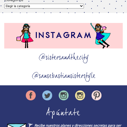
Categorías
@sistersandthecity
@sansebastiansisterstyle
Apúntate
Recibe nuestros planes y direcciones secretas para ser