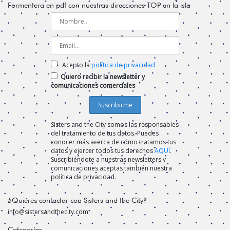
Formentera en pdf con nuestras direcciones TOP en la isla
Acepto la
política de privacidad
Quiero recibir la newsletter y
comunicaciones comerciales
Sisters and the City somos las responsables
del tratamiento de tus datos. Puedes
conocer más acerca de cómo tratamos tus
datos y ejercer todos tus derechos
AQUÍ
.
Suscribiéndote a nuestras newsletters y
comunicaciones aceptas también nuestra
política de privacidad.
¿Quiéres contactar con Sisters and the City?
info@sistersandthecity.com
Categorías