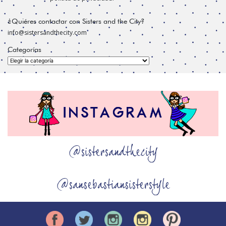
¿Quiéres contactar con Sisters and the City?
info@sistersandthecity.com
Categorías
Categorías
@sistersandthecity
@sansebastiansisterstyle