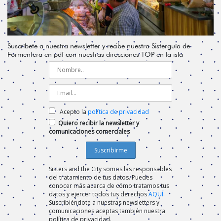
Suscríbete a nuestra newsletter y recibe nuestra Sisterguía de
Formentera en pdf con nuestras direcciones TOP en la isla
Acepto la
política de privacidad
Quiero recibir la newsletter y
comunicaciones comerciales
Sisters and the City somos las responsables
del tratamiento de tus datos. Puedes
conocer más acerca de cómo tratamos tus
datos y ejercer todos tus derechos
AQUÍ
.
Suscribiéndote a nuestras newsletters y
comunicaciones aceptas también nuestra
política de privacidad.