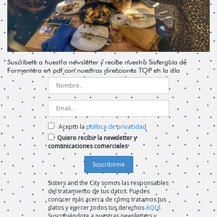
Suscríbete a nuestra newsletter y recibe nuestra Sisterguía de
Formentera en pdf con nuestras direcciones TOP en la isla
Acepto la
política de privacidad
Quiero recibir la newsletter y
comunicaciones comerciales
Sisters and the City somos las responsables
del tratamiento de tus datos. Puedes
conocer más acerca de cómo tratamos tus
datos y ejercer todos tus derechos
AQUÍ
.
Suscribiéndote a nuestras newsletters y