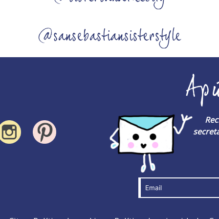
@sansebastiansisterstyle
Ap
Rec
secreta