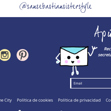
@sansebastiansisterstyle
Ap
Rec
secreta
he City
Política de cookies
Política de privacidad
Co