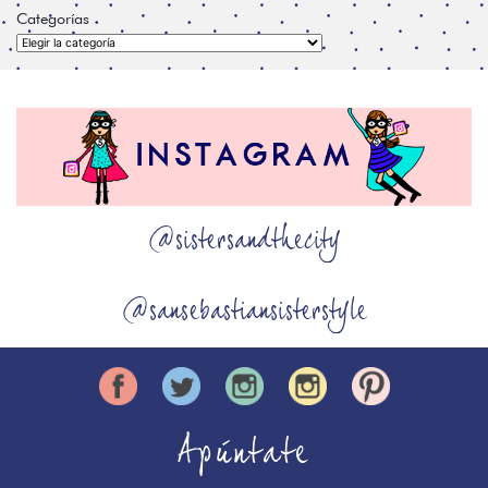
Categorías
Categorías
@sistersandthecity
@sansebastiansisterstyle
Apúntate