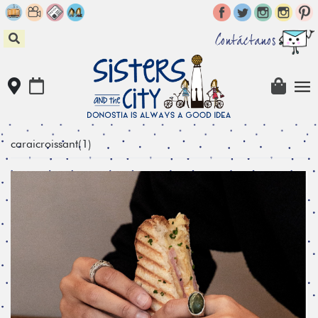
Skip
to
content
Contáctanos
caraicroissant(1)