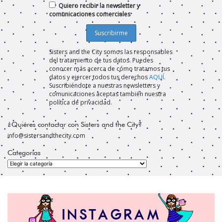
Quiero recibir la newsletter y
comunicaciones comerciales
Sisters and the City somos las responsables
del tratamiento de tus datos. Puedes
conocer más acerca de cómo tratamos tus
datos y ejercer todos tus derechos
AQUÍ
.
Suscribiéndote a nuestras newsletters y
comunicaciones aceptas también nuestra
política de privacidad.
¿Quiéres contactar con Sisters and the City?
info@sistersandthecity.com
Categorías
Categorías