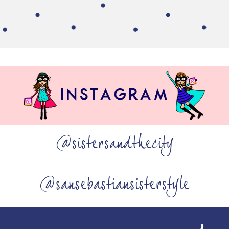
@sistersandthecity
@sansebastiansisterstyle