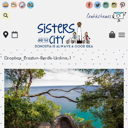
Skip
to
content
Contáctanos
Dropbox_Eraztun-Berde-Urdina-1