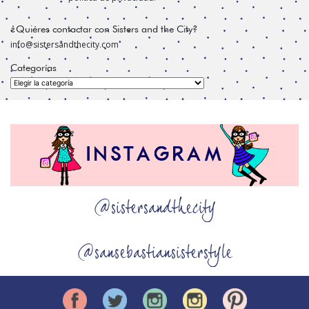
¿Quiéres contactar con Sisters and the City?
info@sistersandthecity.com
Categorías
Categorías
@sistersandthecity
@sansebastiansisterstyle