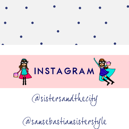
@sistersandthecity
@sansebastiansisterstyle