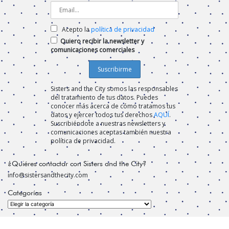
Acepto la
política de privacidad
Quiero recibir la newsletter y
comunicaciones comerciales
Sisters and the City somos las responsables
del tratamiento de tus datos. Puedes
conocer más acerca de cómo tratamos tus
datos y ejercer todos tus derechos
AQUÍ
.
Suscribiéndote a nuestras newsletters y
comunicaciones aceptas también nuestra
política de privacidad.
¿Quiéres contactar con Sisters and the City?
info@sistersandthecity.com
Categorías
Categorías