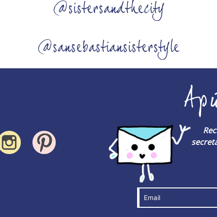
@sistersandthecity
@sansebastiansisterstyle
Ap
Rec
secreta