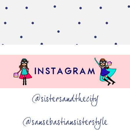
@sistersandthecity
@sansebastiansisterstyle