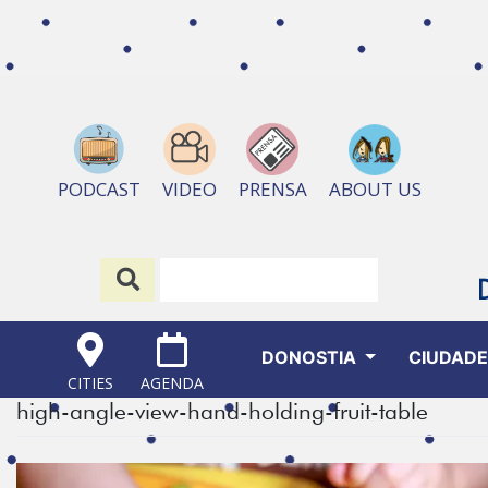
ABOUT US
PODCAST
VIDEO
PRENSA
DONOSTIA
CIUDAD
CITIES
AGENDA
high-angle-view-hand-holding-fruit-table