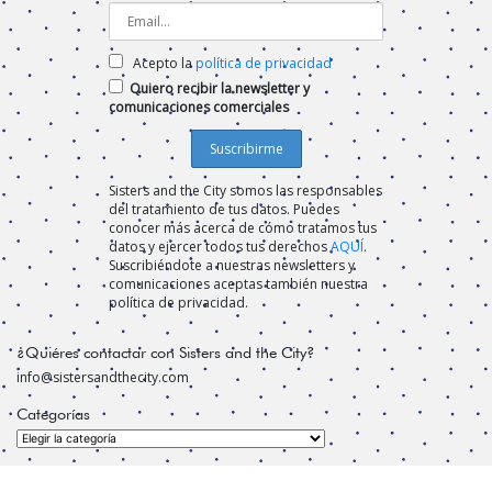
Acepto la
política de privacidad
Quiero recibir la newsletter y
comunicaciones comerciales
Sisters and the City somos las responsables
del tratamiento de tus datos. Puedes
conocer más acerca de cómo tratamos tus
datos y ejercer todos tus derechos
AQUÍ
.
Suscribiéndote a nuestras newsletters y
comunicaciones aceptas también nuestra
política de privacidad.
¿Quiéres contactar con Sisters and the City?
info@sistersandthecity.com
Categorías
Categorías