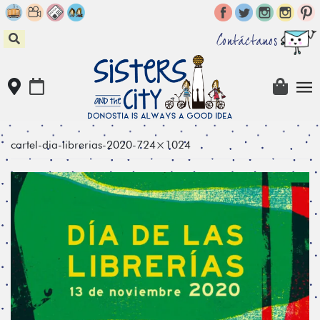
Skip
to
content
Contáctanos
cartel-dia-librerias-2020-724×1024