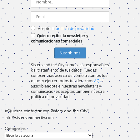
Acepto la
política de privacidad
Quiero recibir la newsletter y
comunicaciones comerciales
Sisters and the City somos las responsables
del tratamiento de tus datos. Puedes
conocer más acerca de cómo tratamos tus
datos y ejercer todos tus derechos
AQUÍ
.
Suscribiéndote a nuestras newsletters y
comunicaciones aceptas también nuestra
política de privacidad.
¿Quiéres contactar con Sisters and the City?
info@sistersandthecity.com
Categorías
Categorías