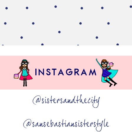
@sistersandthecity
@sansebastiansisterstyle