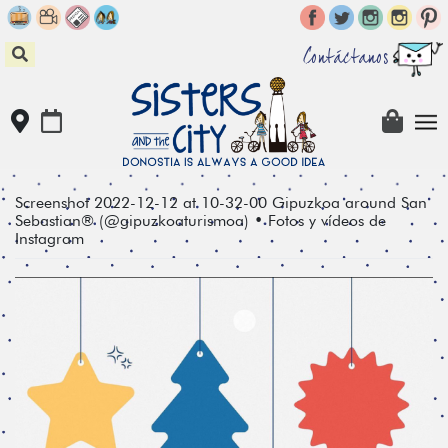
Skip
to
content
Contáctanos
Screenshot 2022-12-12 at 10-32-00 Gipuzkoa around San
Sebastian® (@gipuzkoaturismoa) • Fotos y vídeos de
Instagram