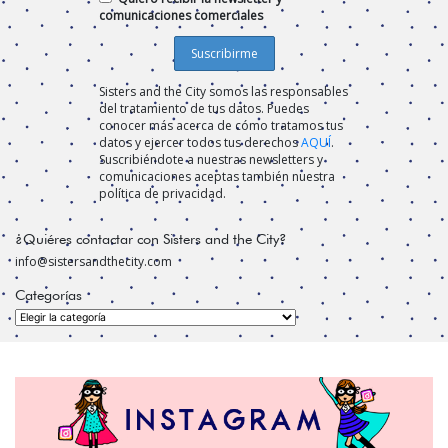
comunicaciones comerciales
Sisters and the City somos las responsables
del tratamiento de tus datos. Puedes
conocer más acerca de cómo tratamos tus
datos y ejercer todos tus derechos
AQUÍ
.
Suscribiéndote a nuestras newsletters y
comunicaciones aceptas también nuestra
política de privacidad.
¿Quiéres contactar con Sisters and the City?
info@sistersandthecity.com
Categorías
Categorías