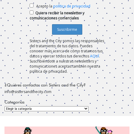
Acepto la
política de privacidad
Quiero recibir la newsletter y
comunicaciones comerciales
Sisters and the City somos las responsables
del tratamiento de tus datos. Puedes
conocer más acerca de cómo tratamos tus
datos y ejercer todos tus derechos
AQUÍ
.
Suscribiéndote a nuestras newsletters y
comunicaciones aceptas también nuestra
política de privacidad.
¿Quiéres contactar con Sisters and the City?
info@sistersandthecity.com
Categorías
Categorías